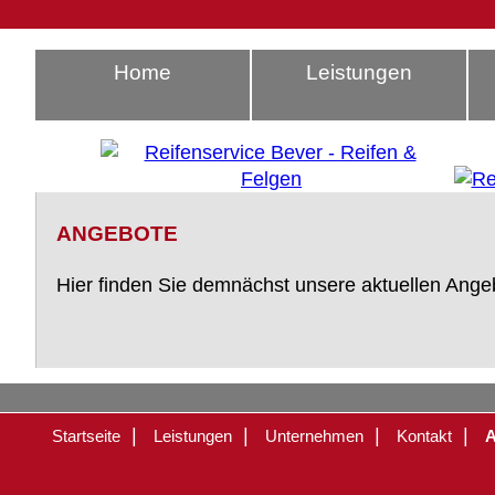
Home
Leistungen
ANGEBOTE
Hier finden Sie demnächst unsere aktuellen Ange
Reifenservice, Reifenservice Bever, Reifenservice Bever Radevormwald, Dürhager, Marc Dürhager, Reifen, Felgen, PKW, LKW, Traktor, Treker, Nutzf
Nokian, Semperit, Barum, Hankook, Cooper, Vredestein, Bridgestone
|
|
|
|
Startseite
Leistungen
Unternehmen
Kontakt