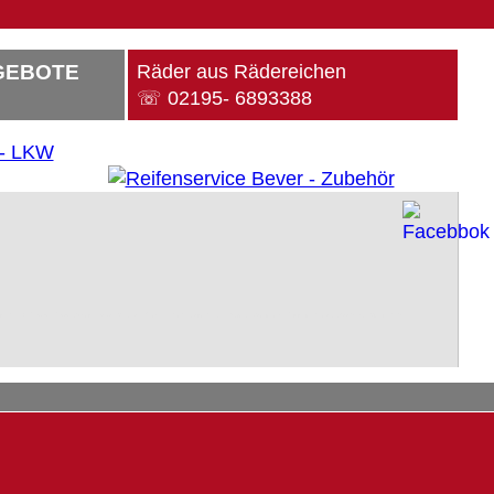
GEBOTE
Räder aus Rädereichen
☏ 02195- 6893388
utz, M.A.N., MAN, Scania, Volvo, Peugeot, Renault, Fendt, John Deere, Farmer, Continental, Michelin, Dunlop, Goodyear, Pirelli, Fulda,