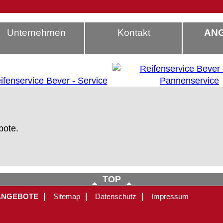
Unternehmen
Kontakt
AN
bote.
ahrzeug, PKW-Reifen, LKW-Reifen, PKW Reifen, LKW Reifen, Rädereichen, Radevormwald, VW, Opel, BMW, Merzedes, Ford, Mazda, Toyota, Nissan, Daewoo, Honda, Dacia, De
TOP
|
|
|
ANGEBOTE
Sitemap
Datenschutz
Impressum