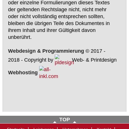
oder einzelne Formulierungen dieses Textes
der geltenden Rechtslage nicht, nicht mehr
oder nicht vollständig entsprechen sollten,
bleiben die übrigen Teile des Dokumentes in
ihrem Inhalt und ihrer Gültigkeit davon
unberührt.
Webdesign & Programmierung
© 2017 -
2018 - Copyright by
Web- & Printdesign
Webhosting
Reifenservice, Reifenservice Bever, Reifenservice Bever Radevormwald, Dürhager, Marc Dürhager, Reifen, Felgen, PKW, LKW, Traktor, Treker,
Nutzfahrzeug, PKW-Reifen, LKW-Reifen, PKW Reifen, LKW Reifen, Rädereichen, Radevormwald, VW, Opel, BMW, Merzedes, Ford, Mazda,
Toyota, Nissan, Daewoo, Honda, Dacia, Deutz, M.A.N., MAN, Scania, Volvo, Peugeot, Renault, Fendt, John Deere, Farmer, Continental, Michelin,
Dunlop, Goodyear, Pirelli, Fulda, Nokian, Semperit, Barum, Hankook, Cooper, Vredestein, Bridgestone
TOP