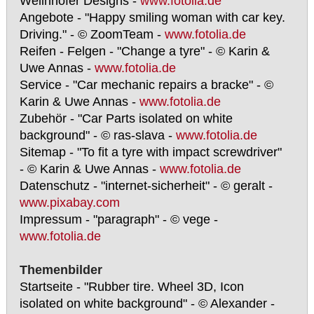
Wellnhofer Designs -
www.fotolia.de
Angebote - "Happy smiling woman with car key.
Driving." - © ZoomTeam -
www.fotolia.de
Reifen - Felgen - "Change a tyre" - © Karin &
Uwe Annas -
www.fotolia.de
Service - "Car mechanic repairs a bracke" - ©
Karin & Uwe Annas -
www.fotolia.de
Zubehör - "Car Parts isolated on white
background" - © ras-slava -
www.fotolia.de
Sitemap - "To fit a tyre with impact screwdriver"
- © Karin & Uwe Annas -
www.fotolia.de
Datenschutz - "internet-sicherheit" - © geralt -
www.pixabay.com
Impressum - "paragraph" - © vege -
www.fotolia.de
Themenbilder
Startseite - "Rubber tire. Wheel 3D, Icon
isolated on white background" - © Alexander -