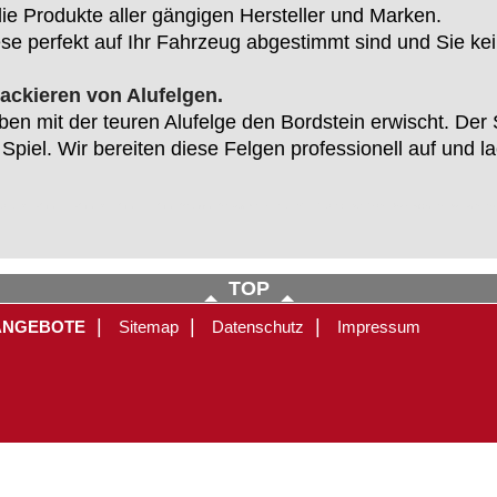
die Produkte aller gängigen Hersteller und Marken.
diese perfekt auf Ihr Fahrzeug abgestimmt sind und Si
lackieren von Alufelgen.
en mit der teuren Alufelge den Bordstein erwischt. Der 
piel. Wir bereiten diese Felgen professionell auf und la
ahrzeug, PKW-Reifen, LKW-Reifen, PKW Reifen, LKW Reifen, Rädereichen, Radevormwald, VW, Opel, BMW, Merzedes, Ford, Mazda, Toyota, Nissan, Daewoo, Honda, Dacia, De
TOP
|
|
|
ANGEBOTE
Sitemap
Datenschutz
Impressum