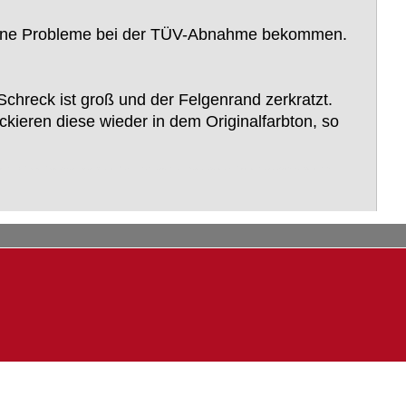
e keine Probleme bei der TÜV-Abnahme bekommen.
Schreck ist groß und der Felgenrand zerkratzt.
ckieren diese wieder in dem Originalfarbton, so
utz, M.A.N., MAN, Scania, Volvo, Peugeot, Renault, Fendt, John Deere, Farmer, Continental, Michelin, Dunlop, Goodyear, Pirelli, Fulda,