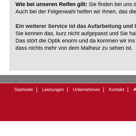
Wie bei unseren Reifen gilt:
Sie finden bei uns 
Auch bei der Felgenwahl helfen wir Ihnen, das 
Ein weiterer Service ist das Aufarbeitung und 
Sie kennen das, kurz nicht aufgepasst und Sie hab
Das stört die Optik enorm und da kommen wir ins S
dass nichts mehr von dem Malheur zu sehen ist.
Reifenservice, Reifenservice Bever, Reifenservice Bever Radevormwald, Dürhager, Marc Dürhager, Reifen, Felgen, PKW, LKW, Traktor, Treker, Nutzf
Nokian, Semperit, Barum, Hankook, Cooper, Vredestein, Bridgestone
|
|
|
|
Startseite
Leistungen
Unternehmen
Kontakt