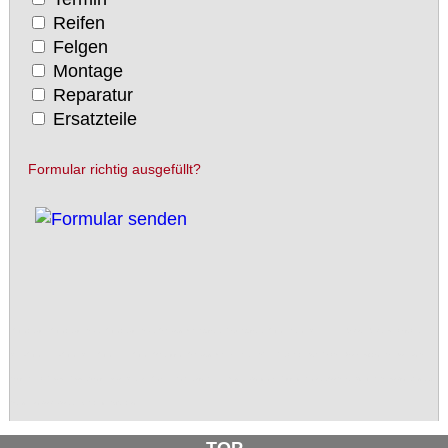
Reifen
Felgen
Montage
Reparatur
Ersatzteile
Formular richtig ausgefüllt?
Reifenservice, Reifenservice Bever, Reifenservice Bever Radevormwald, Dürhager, Marc Dürhager, Reifen, Felgen, PKW, LKW, Traktor, Treker, Nutzfahrzeug,
PKW-Reifen, LKW-Reifen, PKW Reifen, LKW Reifen, Rädereichen, Radevormwald, VW, Opel, BMW, Merzedes, Ford, Mazda, Toyota, Nissan, Daewoo, Honda,
Dacia, Deutz, M.A.N., MAN, Scania, Volvo, Peugeot, Renault, Fendt, John Deere, Farmer, Continental, Michelin, Dunlop, Goodyear, Pirelli, Fulda, Nokian, Semperit,
Barum, Hankook, Cooper, Vredestein, Bridgestone