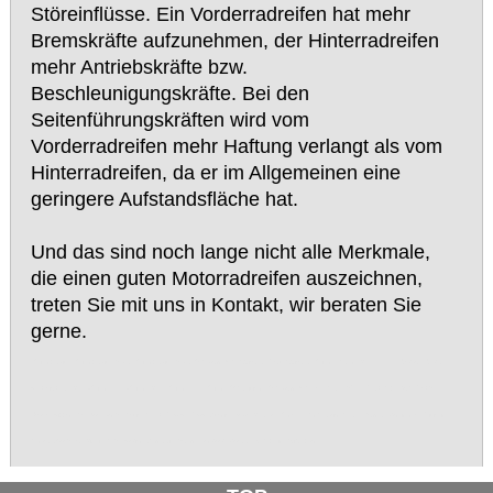
Störeinflüsse. Ein Vorderradreifen hat mehr
Bremskräfte aufzunehmen, der Hinterradreifen
mehr Antriebskräfte bzw.
Beschleunigungskräfte. Bei den
Seitenführungskräften wird vom
Vorderradreifen mehr Haftung verlangt als vom
Hinterradreifen, da er im Allgemeinen eine
geringere Aufstandsfläche hat.
Und das sind noch lange nicht alle Merkmale,
die einen guten Motorradreifen auszeichnen,
treten Sie mit uns in Kontakt, wir beraten Sie
gerne.
Reifenservice, Reifenservice Bever, Reifenservice Bever Radevormwald, Dürhager, Marc Dürhager, Reifen, Felgen, PKW, LKW, Traktor, Treker,
Nutzfahrzeug, PKW-Reifen, LKW-Reifen, PKW Reifen, LKW Reifen, Rädereichen, Radevormwald, VW, Opel, BMW, Merzedes, Ford, Mazda,
Toyota, Nissan, Daewoo, Honda, Dacia, Deutz, M.A.N., MAN, Scania, Volvo, Peugeot, Renault, Fendt, John Deere, Farmer, Continental, Michelin,
Dunlop, Goodyear, Pirelli, Fulda, Nokian, Semperit, Barum, Hankook, Cooper, Vredestein, Bridgestone