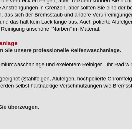
 die verdreckten Felgen, aber trotzdem können Sie nicht
ie Anstrengungen in Grenzen, aber sollten Sie eine der b
an, das sich der Bremsstaub und andere Verunreinigungen 
und das hält kein Lack lange aus. Auch polierte Alufel
Reinigung unschöne "Narben" im Material.
anlage
n Sie unsere professionelle Reifenwaschanlage.
remiumwaschanlage und exelentem Reiniger - Ihr Rad wir
geeignet (Stahlfelgen, Alufelgen, hochpolierte Chromfelg
 werden selbst hartnäckige Verschmutzungen wie Bremss
 Sie überzeugen.
ahrzeug, PKW-Reifen, LKW-Reifen, PKW Reifen, LKW Reifen, Rädereichen, Radevormwald, VW, Opel, BMW, Merzedes, Ford, Mazda, Toyota, Nissan, Daewoo, Honda, Dacia, De