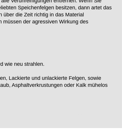
 alle Verunreinigungen entfernen. Wenn Sie
eliebten Speichenfelgen besitzen, dann artet das
über die Zeit richtig in das Material
gen müssen der agressiven Wirkung des
d wie neu strahlen.
en, Lackierte und unlackierte Felgen, sowie
taub, Asphaltverkrustungen oder Kalk mühelos
utz, M.A.N., MAN, Scania, Volvo, Peugeot, Renault, Fendt, John Deere, Farmer, Continental, Michelin, Dunlop, Goodyear, Pirelli, Fulda,