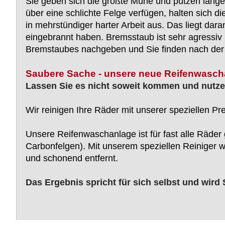
Sie geben sich die größte Mühe und putzen lange
über eine schlichte Felge verfügen, halten sich d
in mehrstündiger harter Arbeit aus. Das liegt dar
eingebrannt haben. Bremsstaub ist sehr agressiv 
Bremstaubes nachgeben und Sie finden nach der 
Saubere Sache - unsere neue Reifenwasch
Lassen Sie es nicht soweit kommen und nutze
Wir reinigen Ihre Räder mit unserer speziellen P
Unsere Reifenwaschanlage ist für fast alle Räder 
Carbonfelgen). Mit unserem speziellen Reiniger
und schonend entfernt.
Das Ergebnis spricht für sich selbst und wird
Reifenservice, Reifenservice Bever, Reifenservice Bever Radevormwald, Dürhager, Marc Dürhager, Reifen, Felgen, PKW, LKW, Traktor, Treker, Nutzf
Nokian, Semperit, Barum, Hankook, Cooper, Vredestein, Bridgestone