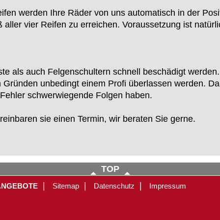
fen werden Ihre Räder von uns automatisch in der Posit
aller vier Reifen zu erreichen. Voraussetzung ist natür
te als auch Felgenschultern schnell beschädigt werde
 Gründen unbedingt einem Profi überlassen werden. Da 
r Fehler schwerwiegende Folgen haben.
ereinbaren sie einen Termin, wir beraten Sie gerne.
ahrzeug, PKW-Reifen, LKW-Reifen, PKW Reifen, LKW Reifen, Rädereichen, Radevormwald, VW, Opel, BMW, Merzedes, Ford, Mazda, Toyota, Nissan, Daewoo, Honda, Dacia, De
TOP
|
|
|
ANGEBOTE
Sitemap
Datenschutz
Impressum