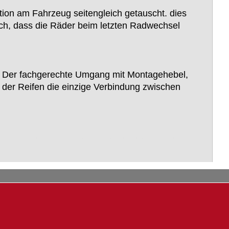
ion am Fahrzeug seitengleich getauscht. dies
lich, dass die Räder beim letzten Radwechsel
n. Der fachgerechte Umgang mit Montagehebel,
der Reifen die einzige Verbindung zwischen
utz, M.A.N., MAN, Scania, Volvo, Peugeot, Renault, Fendt, John Deere, Farmer, Continental, Michelin, Dunlop, Goodyear, Pirelli, Fulda,