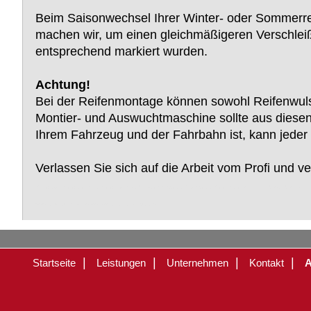
Beim Saisonwechsel Ihrer Winter- oder Sommerrei
machen wir, um einen gleichmäßigeren Verschleiß 
entsprechend markiert wurden.
Achtung!
Bei der Reifenmontage können sowohl Reifenwuls
Montier- und Auswuchtmaschine sollte aus diesen
Ihrem Fahrzeug und der Fahrbahn ist, kann jede
Verlassen Sie sich auf die Arbeit vom Profi und v
Reifenservice, Reifenservice Bever, Reifenservice Bever Radevormwald, Dürhager, Marc Dürhager, Reifen, Felgen, PKW, LKW, Traktor, Treker, Nutzf
Nokian, Semperit, Barum, Hankook, Cooper, Vredestein, Bridgestone
|
|
|
|
Startseite
Leistungen
Unternehmen
Kontakt